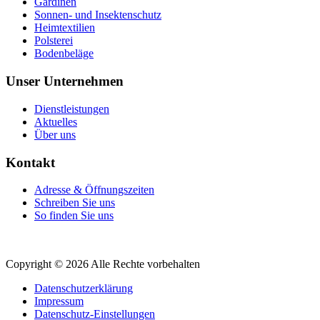
Gardinen
Sonnen- und Insektenschutz
Heimtextilien
Polsterei
Bodenbeläge
Unser Unternehmen
Dienstleistungen
Aktuelles
Über uns
Kontakt
Adresse & Öffnungszeiten
Schreiben Sie uns
So finden Sie uns
Copyright © 2026 Alle Rechte vorbehalten
Datenschutzerklärung
Impressum
Datenschutz-Einstellungen